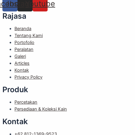
acebook
Instagram
Youtube
Rajasa
Beranda
Tentang Kami
Portofolio
Peralatan
Galeri
Articles
Kontak
Privacy Policy
Produk
Percetakan
Persediaan & Koleksi Kain
Kontak
+62 812-1369-9523