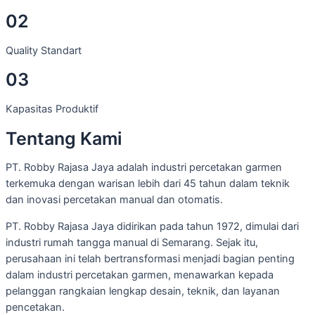
02
Quality Standart
03
Teknologi
Standar
Kapasitas
Kapasitas Produktif
World-class Printing Technology
Standar Mutu
Kapasitas Produktif
Kelas Dunia
Mutu
Produktif
Tentang Kami
Putar Video
PT. Robby Rajasa Jaya adalah industri percetakan garmen
terkemuka dengan warisan lebih dari 45 tahun dalam teknik
dan inovasi percetakan manual dan otomatis.
PT. Robby Rajasa Jaya didirikan pada tahun 1972, dimulai dari
industri rumah tangga manual di Semarang. Sejak itu,
perusahaan ini telah bertransformasi menjadi bagian penting
dalam industri percetakan garmen, menawarkan kepada
pelanggan rangkaian lengkap desain, teknik, dan layanan
pencetakan.