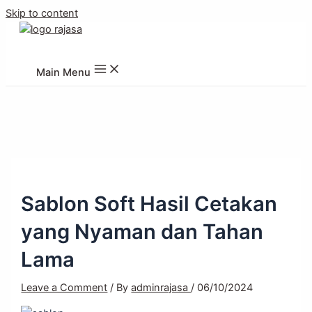
Skip to content
PT. Robby Rajasa Jaya
Main Menu
Sablon Soft Hasil Cetakan
yang Nyaman dan Tahan
Lama
Leave a Comment
/ By
adminrajasa
/
06/10/2024