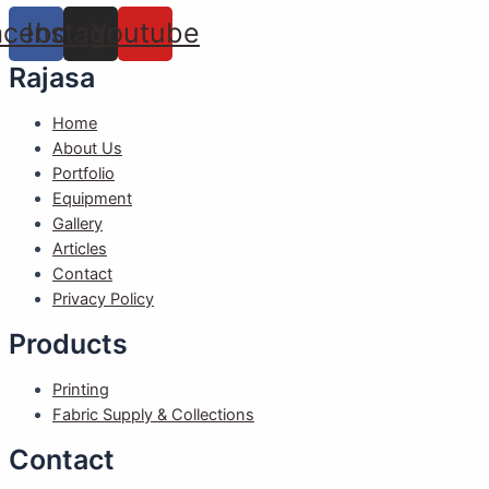
acebook
Instagram
Youtube
Rajasa
Home
About Us
Portfolio
Equipment
Gallery
Articles
Contact
Privacy Policy
Products
Printing
Fabric Supply & Collections
Contact